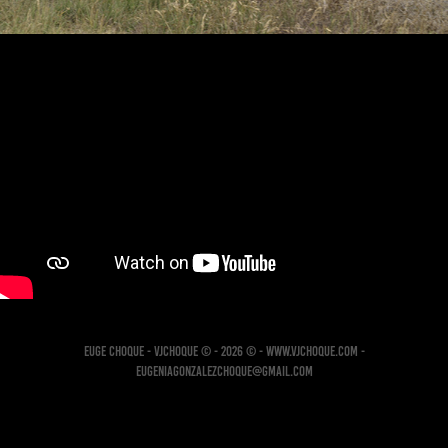
Euge Choque - VJCHOQUE © - 2026 © - www.vjchoque.com -
eugeniagonzalezchoque@gmail.com